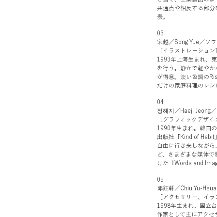
共通点や相反する部分
表。
03
宋越／Song Yue／
［イラストレーション
1993年上海生まれ、
を行う。静かで軽やか
が得意。淡い色調のR
だけの家庭料理のレシ
04
정해지／Haeji Jeo
［グラフィックデザイ
1990年生まれ。韓国
出版社「Kind of 
自由に行き来しながら
ど、さまざまな媒体で
けた『Words and Imag
05
邱鈺軒／Chiu Yu-
［アクセサリー、イラ
1998年生まれ。国立
作家として主にアクセ