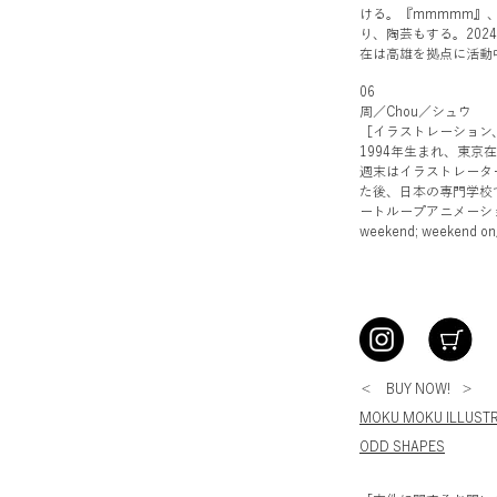
ける。『mmmmm』
り、陶芸もする。20
在は高雄を拠点に活動
06
周／Chou／シュウ
［イラストレーション
1994年生まれ、東
週末はイラストレータ
た後、日本の専門学校
ートループアニメーション
weekend; weekend
＜ BUY NOW! ＞
MOKU MOKU ILLUSTR
ODD SHAPES