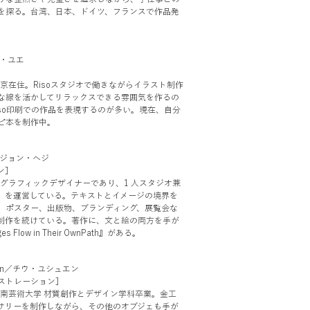
を探る。台湾、日本、ドイツ、フランスで作品発
ソウ・ユエ
］
東京在住。Risoスタジオで働きながらイラスト制作
な線を活かしてリラックスできる雰囲気を作るの
iso印刷での作品を表現するのが多い。現在、自分
ピ本を制作中。
ng／ジョン・ヘジ
ン］
のグラフィックデザイナーであり、1 人スタジオ兼
Habit」を運営している。テキストとイメージの境界を
、ポスター、出版物、ブランディング、展覧会な
制作を続けている。著作に、文と絵の両方を手が
es Flow in Their OwnPath』がある。
Hsuan／チウ・ユシュエン
ストレーション］
台南芸術大学 材質創作とデザイン学科卒業。金工
サリーを制作しながら、その他のオブジェも手が