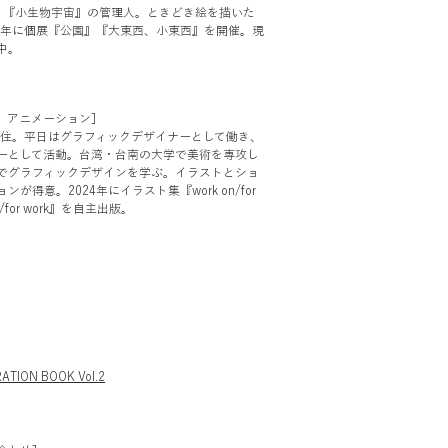
、『小生物宇宙』の管理人。ときどき絵を描いた
24年に個展『公園』『大東西、小東西』を開催。現
中。
、アニメーション］
京在住。平日はグラフィックデザイナーとして働き、
ーとして活動。台湾・台南の大学で美術を専攻し
でグラフィックデザインを学ぶ。イラストとショ
が得意。2024年にイラスト集『work on/for
 on/for work』を自主出版。
ATION BOOK Vol.2