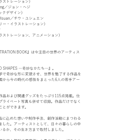
ストレーション）
eong／ジョン・ヘジ
クデザイン）
u-Hsuan／チウ・ユシュエン
ー・イラストレーション）
ウ
ストレーション、アニメーション）
USTRATION BOOK』は今注目の世界のアーティス
 SHAPES ―奇妙なかたち―』。
学で奇妙な形に変貌させ、世界を魅了する作品を
国から今の時代の感性をまとった6人の若手アー
。
作品および関連グッズをたっぷり115点掲載。仕
プライベート写真も併せて収録。作品だけでなく
ことができます。
品に込めた想いや制作手法、創作活動にまつわる
ました。アーティストとして、日々の暮らしの中
いるか、その生き方まで取材しました。