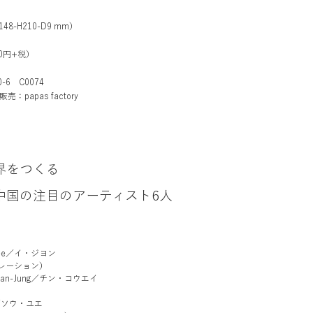
8-H210-D9 mm）
00円+税）
-0-6
C0074
販売：papas factory
界をつくる
中国の注目のアーティスト6人
 Lee／イ・ジヨン
ーション）
ian-Jung／チン・コウエイ
e／ソウ・ユエ