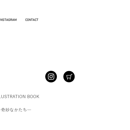
INSTAGRAM
CONTACT
LUSTRATION BOOK
 ―奇妙なかたち―