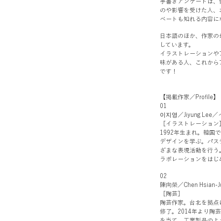
手書きアンケートは、
のや影響を受けた人、
ベートも知れる内容に
日本語のほか、作家の
しています。
イラストレーションや
味がある人、これから
です！
【掲載作家／Profile】
01
이지영／Jiyung Le
［イラストレーション
1992年生まれ。韓
デザインを学ぶ。パス
ざまな表現活動を行う。近年
ラボレーションをはじ
02
陳向榮／Chen Hsia
［陶芸］
陶芸作家。台北を拠点
修了。2014年より
を当て、工業製品のよ