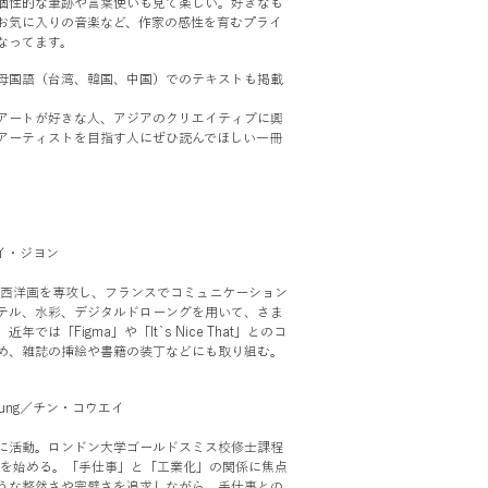
個性的な筆跡や言葉使いも見て楽しい。好きなも
お気に入りの音楽など、作家の感性を育むプライ
なってます。
母国語（台湾、韓国、中国）でのテキストも掲載
アートが好きな人、アジアのクリエイティブに興
アーティストを目指す人にぜひ読んでほしい一冊
e／イ・ジヨン
］
国で西洋画を専攻し、フランスでコミュニケーション
テル、水彩、デジタルドローングを用いて、さま
では「Figma」や「It`s Nice That」とのコ
め、雑誌の挿絵や書籍の装丁などにも取り組む。
n-Jung／チン・コウエイ
に活動。ロンドン大学ゴールドスミス校修士課程
陶芸を始める。「手仕事」と「工業化」の関係に焦点
うな整然さや完璧さを追求しながら、手仕事との