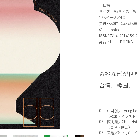
［仕様］
​サイズ：A5サイズ（W14
128ページ／4C
定価3850円（本体35
©lulubooks
ISBN978-4-9914159
発行：LULU BOOKS
奇妙な形が世
台湾、韓国、
01 이지영／Jiyung
（韓国／イラストレ
02 陳向榮／Chen Hs
（台湾／陶芸）
03 宋越／Song Yu