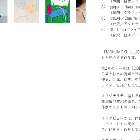
（中国・日本／イラ
04 정해지／Haeji J
（韓国／グラフィッ
05 邱鈺軒／Chiu Y
（台湾／アクセサリ
06 周／Chou／シュ
（台湾・日本／イラ
『MOKUMOKU ILL
トを紹介する作品集。
第2号のテーマは『ODD
日常を独自の視点と哲
作る。台湾、韓国、中
ティストを紹介します
オリジナリティ溢れる
事部屋や愛用の道具、
作家のことも深く知る
インタビューでは、作
エピソードをお聞きし
で、何を考え行動して