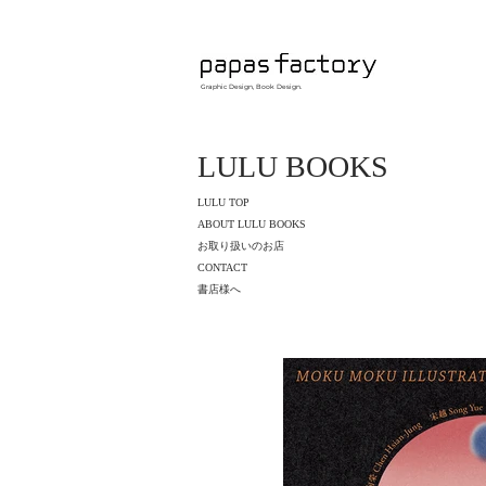
Graphic Design, Book Design.
LULU BOOKS
LULU TOP
ABOUT LULU BOOKS
​お取り扱いのお店
CONTACT
​書店様へ